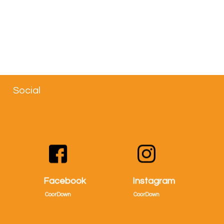
Social
Visitaci
Visitaci
su
su
Facebook
Instagram
facebook!
Instagram!
CoorDown
CoorDown