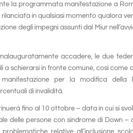
e la programmata manifestazione a Roma 
rilanciata in qualsiasi momento qualora ven
ione degli impegni assunti dal Miur nell’avv
malauguratamente accadere, le due federa
ili a schierarsi in fronte comune, così come a
manifestazione per la modifica della le
centuali di invalidità.
nuerà fino al 10 ottobre – data in cui si sv
ale delle persone con sindrome di Down – 
e problematiche relative all’inclusione sco