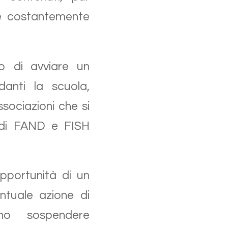
re costantemente
o di avviare un
danti la scuola,
sociazioni che si
o di FAND e FISH
opportunità di un
entuale azione di
no sospendere