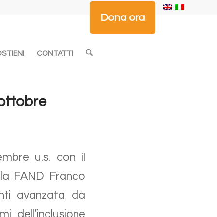
Dona ora
STIENI
CONTATTI
 ottobre
embre u.s. con il
della FAND Franco
menti avanzata da
i dell’inclusione