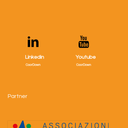
Visitaci
Visitaci
su
su
Linkedin
Youtube
Linkedin!
Youtube!
CoorDown
CoorDown
Partner