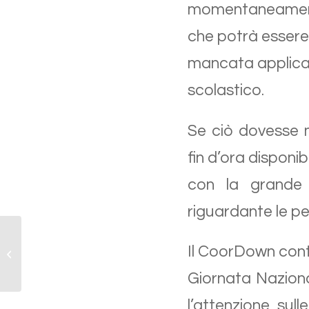
momentaneament
che potrà essere 
mancata applicaz
scolastico.
Se ciò dovesse 
fin d’ora disponib
con la grande 
riguardante le per
Il CoorDown conti
Il Mantegna e la sindrome di Down
Giornata Nazion
l’attenzione sull