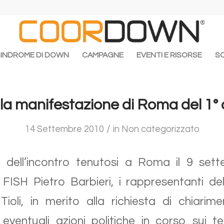
SINDROME DI DOWN
CAMPAGNE
EVENTI E RISORSE
SO
la manifestazione di Roma del 1°
/
14 Settembre 2010
in
Non categorizzato
 dell’incontro tenutosi a Roma il 9 sett
 FISH Pietro Barbieri, i rappresentanti 
ioli, in merito alla richiesta di chiari
ventuali azioni politiche in corso sui tem