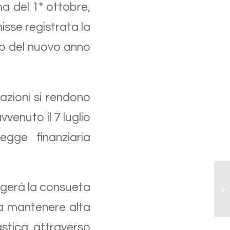
del 1° ottobre,
isse registrata la
io del nuovo anno
zioni si rendono
vvenuto il 7 luglio
gge finanziaria
To
olgerà la consueta
it
pe
a mantenere alta
lastica attraverso